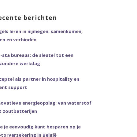
ar:
ecente berichten
gels leren in nijmegen: samenkomen,
ren en verbinden
t-sta bureaus: de sleutel tot een
zondere werkdag
ceptel als partner in hospitality en
ent support
novatieve energieopslag: van waterstof
t zoutbatterijen
e je eenvoudig kunt besparen op je
torverzekering in België