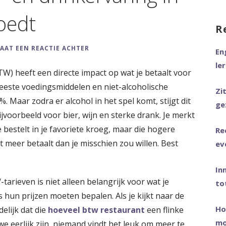
na
oedt
R
LAAT EEN REACTIE ACHTER
En
le
) heeft een directe impact op wat je betaalt voor
eeste voedingsmiddelen en niet-alcoholische
Zi
 Maar zodra er alcohol in het spel komt, stijgt dit
ge
ijvoorbeeld voor bier, wijn en sterke drank. Je merkt
je bestelt in je favoriete kroeg, maar die hogere
Re
t meer betaalt dan je misschien zou willen. Best
ev
In
arieven is niet alleen belangrijk voor wat je
to
hun prijzen moeten bepalen. Als je kijkt naar de
Ho
delijk dat die
hoeveel btw restaurant
een flinke
mo
e eerlijk zijn, niemand vindt het leuk om meer te