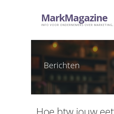
Ga
naar
MarkMagazine
de
inhoud
INFO VOOR ONDERNEMERS OVER MARKETING, 
Berichten
Hoe btw jouw eet-